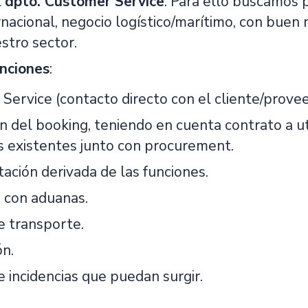
l
dpto. Customer Service
. Para ello buscamos p
nacional, negocio logístico/marítimo, con buen n
stro sector.
unciones
:
Service (contacto directo con el cliente/prove
n del booking, teniendo en cuenta contrato a ut
s existentes junto con procurement.
ción derivada de las funciones.
 con aduanas.
e transporte.
ón.
e incidencias que puedan surgir.