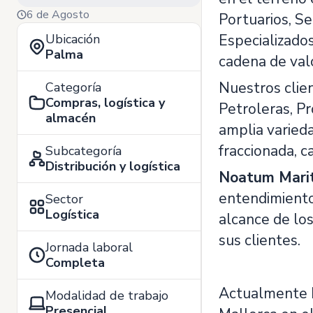
6 de Agosto
Portuarios, Se
Ubicación
Especializado
Palma
cadena de val
Nuestros clie
Categoría
Compras, logística y
Petroleras, P
almacén
amplia varied
fraccionada, c
Subcategoría
Distribución y logística
Noatum Marit
entendimiento 
Sector
Logística
alcance de los
sus clientes.
Jornada laboral
Completa
Actualmente b
Modalidad de trabajo
Presencial