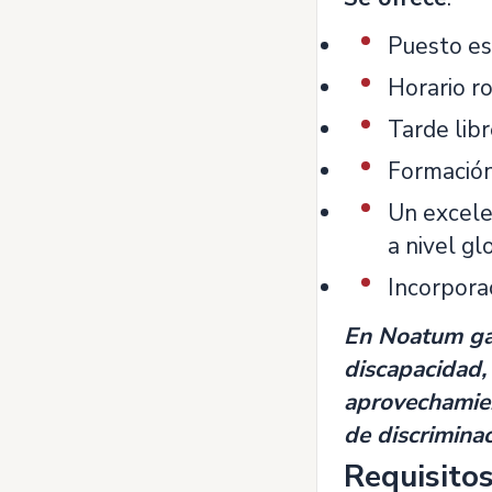
Puesto es
Horario ro
Tarde lib
Formación
Un excele
a nivel gl
Incorpora
En Noatum gar
discapacidad,
aprovechamien
de discriminac
Requisito