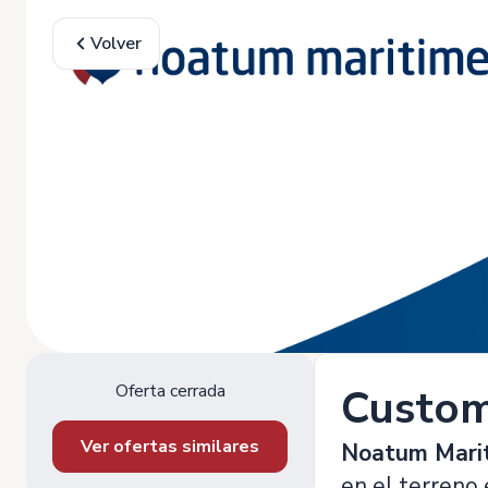
Volver
Oferta cerrada
Custome
Ver ofertas similares
Noatum Marit
en el terreno