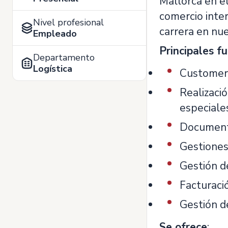
Mallorca en e
comercio inter
Nivel profesional
carrera en nue
Empleado
Principales f
Departamento
Logística
Customer 
Realizació
especiale
Documenta
Gestiones
Gestión d
Facturaci
Gestión d
Se ofrece
: