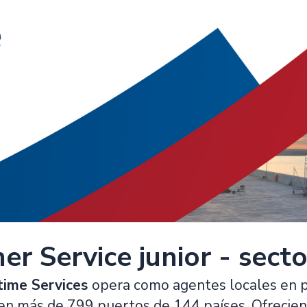
r Service junior - secto
ime Services
opera como agentes locales en p
 en más de 799 puertos de 144 países. Ofrecie